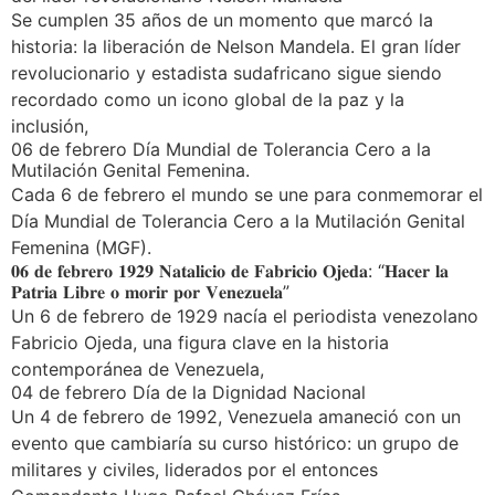
Se cumplen 35 años de un momento que marcó la
historia: la liberación de Nelson Mandela. El gran líder
revolucionario y estadista sudafricano sigue siendo
recordado como un icono global de la paz y la
inclusión,
06 de febrero Día Mundial de Tolerancia Cero a la
Mutilación Genital Femenina.
Cada 6 de febrero el mundo se une para conmemorar el
Día Mundial de Tolerancia Cero a la Mutilación Genital
Femenina (MGF).
𝟎𝟔 𝐝𝐞 𝐟𝐞𝐛𝐫𝐞𝐫𝐨 𝟏𝟗𝟐𝟗 𝐍𝐚𝐭𝐚𝐥𝐢𝐜𝐢𝐨 𝐝𝐞 𝐅𝐚𝐛𝐫𝐢𝐜𝐢𝐨 𝐎𝐣𝐞𝐝𝐚: “𝐇𝐚𝐜𝐞𝐫 𝐥𝐚
𝐏𝐚𝐭𝐫𝐢𝐚 𝐋𝐢𝐛𝐫𝐞 𝐨 𝐦𝐨𝐫𝐢𝐫 𝐩𝐨𝐫 𝐕𝐞𝐧𝐞𝐳𝐮𝐞𝐥𝐚”
Un 6 de febrero de 1929 nacía el periodista venezolano
Fabricio Ojeda, una figura clave en la historia
contemporánea de Venezuela,
04 de febrero Día de la Dignidad Nacional
Un 4 de febrero de 1992, Venezuela amaneció con un
evento que cambiaría su curso histórico: un grupo de
militares y civiles, liderados por el entonces