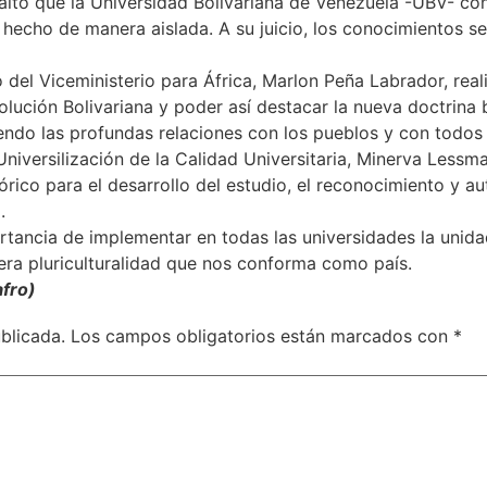
altó que la Universidad Bolivariana de Venezuela -UBV- con e
 hecho de manera aislada. A su juicio, los conocimientos s
 del Viceministerio para África, Marlon Peña Labrador, reali
volución Bolivariana y poder así destacar la nueva doctrin
iendo las profundas relaciones con los pueblos y con todos 
 Universilización de la Calidad Universitaria, Minerva Lessm
órico para el desarrollo del estudio, el reconocimiento y a
.
rtancia de implementar en todas las universidades la unida
era pluriculturalidad que nos conforma como país.
afro)
blicada.
Los campos obligatorios están marcados con
*